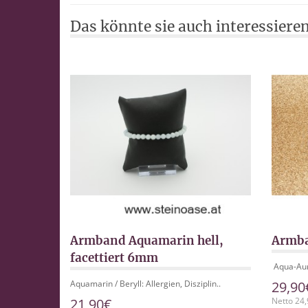
Das könnte sie auch interessieren
Armband Aquamarin hell,
Armb
facettiert 6mm
Aqua-Aura
Aquamarin / Beryll: Allergien, Disziplin..
29,90
21,90€
Netto 24