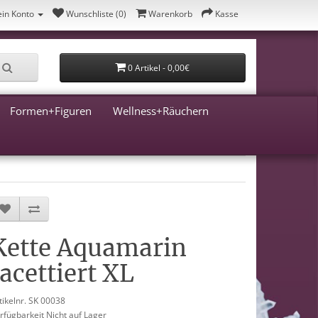
in Konto
Wunschliste (0)
Warenkorb
Kasse
0 Artikel - 0,00€
Formen+Figuren
Wellness+Räuchern
Kette Aquamarin
facettiert XL
tikelnr. SK 00038
rfügbarkeit Nicht auf Lager