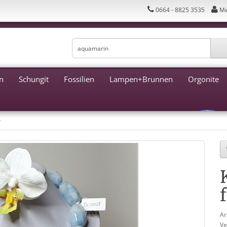
0664 - 8825 3535
Me
n
Schungit
Fossilien
Lampen+Brunnen
Orgonite
Ar
Ve