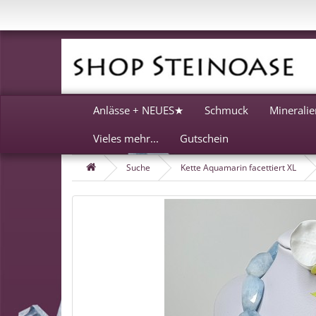
Anlässe + NEUES★
Schmuck
Mineralie
Vieles mehr...
Gutschein
Suche
Kette Aquamarin facettiert XL