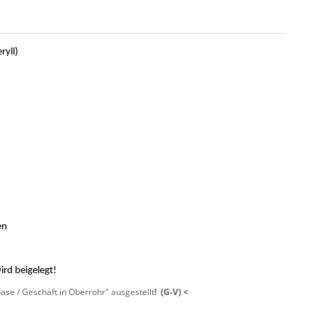
ryll)
en
ird beigelegt!
oase / Geschäft in Oberrohr" ausgestellt
! (G-V) <