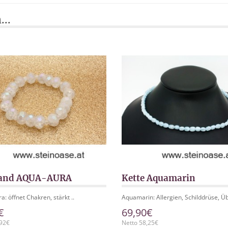
...
and AQUA-AURA
Kette Aquamarin
: öffnet Chakren, stärkt ..
Aquamarin: Allergien, Schilddrüse, Üb
€
69,90€
,92€
Netto 58,25€