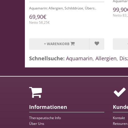
Aquamarin 
Aquamarin: Allergien, Schilddrüse, Übers..
99,90
69,90€
Netto 83
Netto 58,25€
+ WARENKORB
Schnellsuche:
Aquamarin
,
Allergien
,
Dis
Informationen
Kunde
Therapeutische Info
Kontakt
Über Uns
Retouren