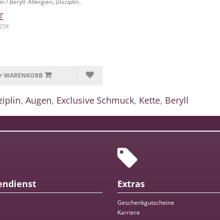
/ Beryll: Allergien, Disziplin..
€
,25€
+ WARENKORB
ziplin
,
Augen
,
Exclusive Schmuck
,
Kette
,
Beryll
ndienst
Extras
Geschenkgutscheine
Karriere