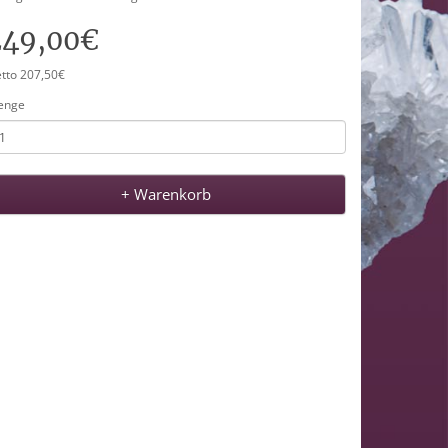
249,00€
tto 207,50€
enge
+ Warenkorb