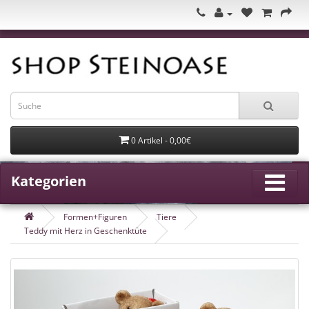
0 Artikel - 0,00€
Kategorien
Formen+Figuren
Tiere
Teddy mit Herz in Geschenktüte