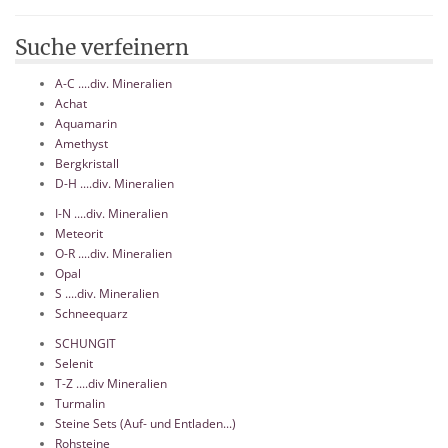
Suche verfeinern
A-C ....div. Mineralien
Achat
Aquamarin
Amethyst
Bergkristall
D-H ....div. Mineralien
I-N ....div. Mineralien
Meteorit
O-R ....div. Mineralien
Opal
S ....div. Mineralien
Schneequarz
SCHUNGIT
Selenit
T-Z ....div Mineralien
Turmalin
Steine Sets (Auf- und Entladen...)
Rohsteine