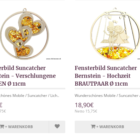
erbild Suncatcher
Fensterbild Suncatcher
tein - Verschlungene
Bernstein - Hochzeit
N Ø 11cm
BRAUTPAAR Ø 11cm
önes Mobile / Suncatcher / Lich..
Wunderschönes Mobile / Suncatcher / 
€
18,90€
,75€
Netto 15,75€
+ WARENKORB
+ WARENKORB