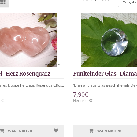
l-Herz Rosenquarz
Funkelnder Glas-Diama
res Doppelherz aus RosenquarzRos..
'Diamant' aus Glas geschliffenals Deko
7,90€
0€
Netto 6,58€
+ WARENKORB
+ WARENKORB