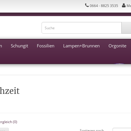
0664 - 8825 3535
Me
n
Schungit
Fossilien
Lampen+Brunnen
Orgonite
hzeit
rgleich (0)
Sortieren nach