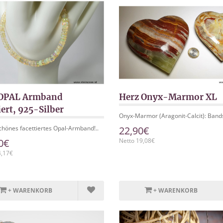
OPAL Armband
Herz Onyx-Marmor XL
iert, 925-Silber
Onyx-Marmor (Aragonit-Calcit): Bands
hönes facettiertes Opal-Armband!..
22,90€
0€
Netto 19,08€
4,17€
+ WARENKORB
+ WARENKORB