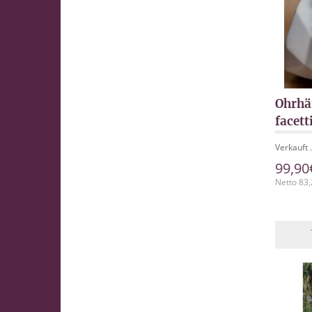
Ohrhä
facett
Verkauft 
99,90
Netto 83