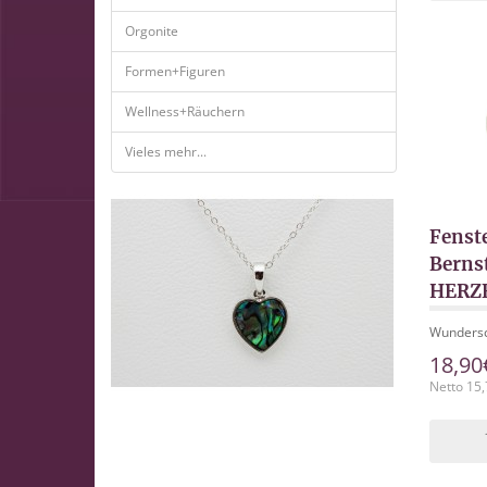
Orgonite
Formen+Figuren
Wellness+Räuchern
Vieles mehr...
Fenst
Berns
HERZE
Wundersch
18,90
Netto 15