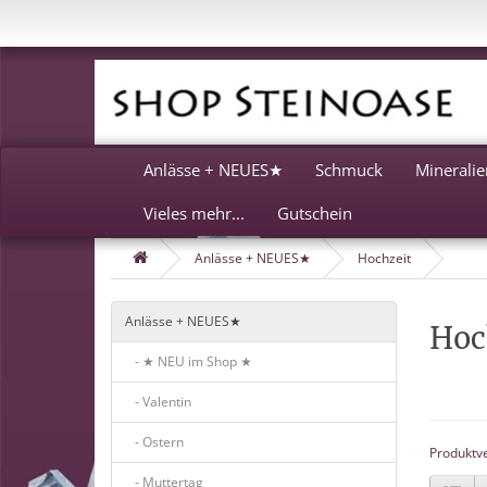
Anlässe + NEUES★
Schmuck
Mineralie
Vieles mehr...
Gutschein
Anlässe + NEUES★
Hochzeit
Anlässe + NEUES★
Hoc
- ★ NEU im Shop ★
- Valentin
- Ostern
Produktve
- Muttertag