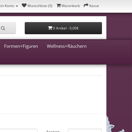
in Konto
Wunschliste (0)
Warenkorb
Kasse
0 Artikel - 0,00€
Formen+Figuren
Wellness+Räuchern
Anzeige