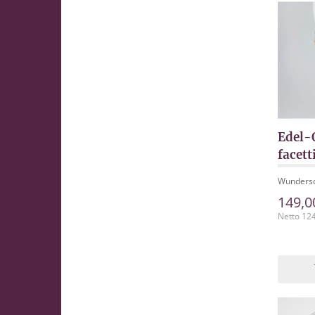
Edel-
facett
Wundersc
149,0
Netto 12