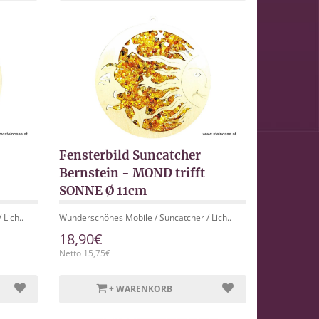
Fensterbild Suncatcher
Bernstein - MOND trifft
SONNE Ø 11cm
Lich..
Wunderschönes Mobile / Suncatcher / Lich..
18,90€
Netto 15,75€
+ WARENKORB