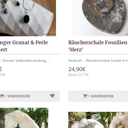
nger Granat & Perle
Räucherschale Fossilien
iert
'Herz'
... Granat: Selbstüberwindung, ..
Verkauft ... Wunderschöne Schale in H
€
24,90€
,25€
Netto 20,75€
+ WARENKORB
+ WARENKORB