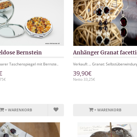
eldose Bernstein
Anhänger Granat facetti
arer Taschenspiegel mit Bernste..
Verkauft ... Granat: Selbstüberwindung
€
39,90€
,75€
Netto 33,25€
+ WARENKORB
+ WARENKORB