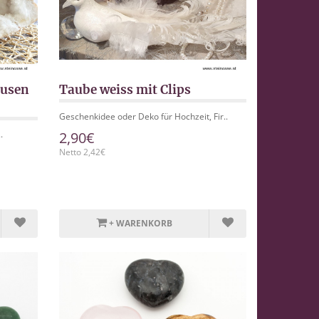
rusen
Taube weiss mit Clips
Geschenkidee oder Deko für Hochzeit, Fir..
.
2,90€
Netto 2,42€
+ WARENKORB