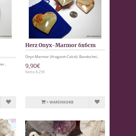
Herz Onyx-Marmor 6x6cm
Onyx-Marmor (Aragonit-Calcit): Bandschei..
er..
9,90€
Netto 8,25€
+ WARENKORB